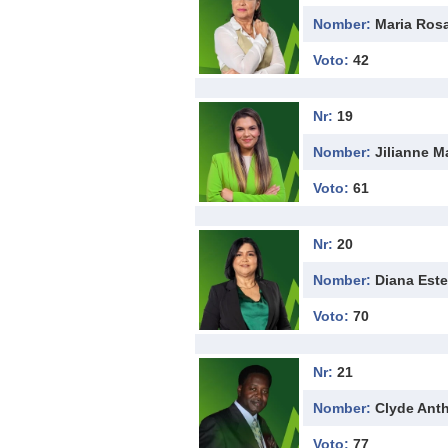
Nomber:
Maria Rosa
Voto:
42
Nr:
19
Nomber:
Jilianne M
Voto:
61
Nr:
20
Nomber:
Diana Est
Voto:
70
Nr:
21
Nomber:
Clyde Ant
Voto:
77