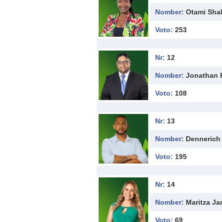
Nomber:
Otami Sha
Voto:
253
Nr:
12
Nomber:
Jonathan 
Voto:
108
Nr:
13
Nomber:
Dennerich
Voto:
195
Nr:
14
Nomber:
Maritza Ja
Voto:
69