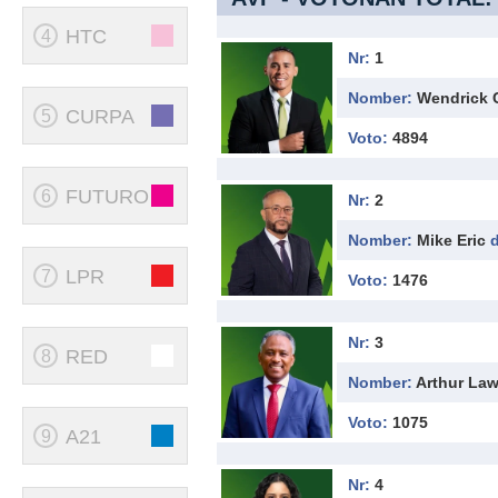
HTC
4
Nr:
1
Nomber:
Wendrick 
CURPA
5
Voto:
4894
FUTURO
6
Nr:
2
Nomber:
Mike Eric
LPR
7
Voto:
1476
Nr:
3
RED
8
Nomber:
Arthur La
Voto:
1075
A21
9
Nr:
4