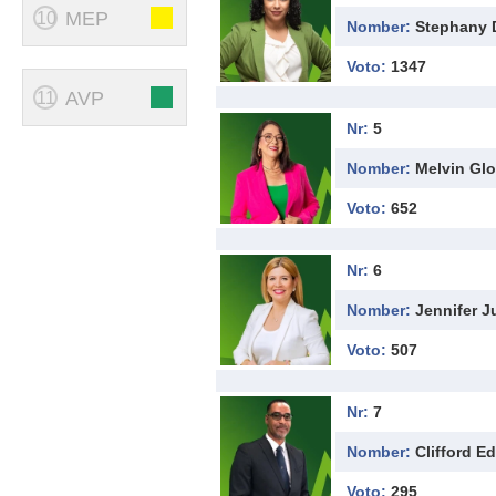
MEP
10
Nomber:
Stephany 
Voto:
1347
AVP
11
Nr:
5
Nomber:
Melvin Gl
Voto:
652
Nr:
6
Nomber:
Jennifer J
Voto:
507
Nr:
7
Nomber:
Clifford E
Voto:
295