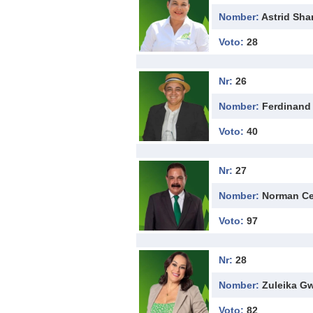
Nomber:
Astrid Sh
Voto:
28
Nr:
26
Nomber:
Ferdinand 
Voto:
40
Nr:
27
Nomber:
Norman Ce
Voto:
97
Nr:
28
Nomber:
Zuleika G
Voto:
82