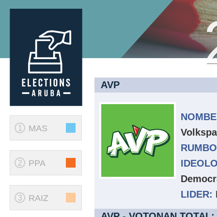
AVP
NOMBE
MAS
1
Volkspar
RUMBO
IDEOLO
PPA
2
Democr
LIDER:
RAIZ
3
AVP - VOTONAN TOTAL: 